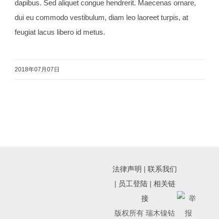
dapibus. Sed aliquet congue hendrerit. Maecenas ornare,
dui eu commodo vestibulum, diam leo laoreet turpis, at
feugiat lacus libero id metus.
2018年07月07日
法律声明
|
联系我们
|
员工登陆
|
相关链
接
版权所有 瑞木镍钴