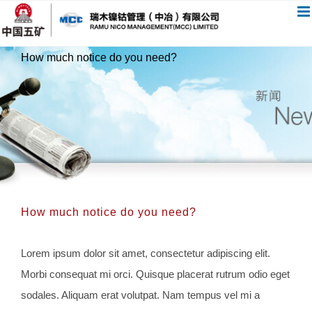
跳
过
内
How much notice do you need?
容
How much notice do you need?
Lorem ipsum dolor sit amet, consectetur adipiscing elit.
Morbi consequat mi orci. Quisque placerat rutrum odio eget
sodales. Aliquam erat volutpat. Nam tempus vel mi a