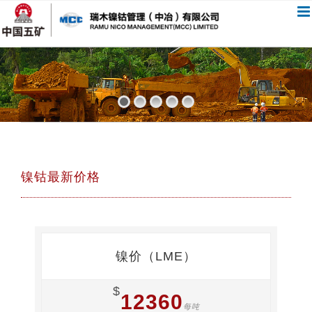
跳
过
内
容
镍钴最新价格
镍价（LME）
$
12360
每吨