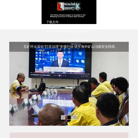
播
found
放
下载文件:
器
https://www.ramunico.com/wp-
content/uploads/2019/07/ramu.mp4?
五矿环太深化“打非治违”专项行动 筑牢海外矿山冶炼安全防线
_=1