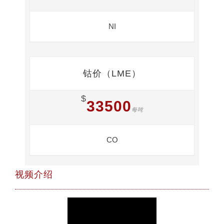
NI
钴价（LME）
$
33500
每吨
CO
视频介绍
视
Media error: Format(s) not
频
supported or source(s) not