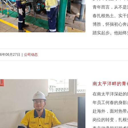
青年而言，从不是
春扎根热土、实干
博胜，怀揣初心奔
踏实起步。他始终
26年06月27日
|
公司动态
青春筑梦 建功海外 以青春和汗水助力
公司可持续高质量发展
南太平洋畔的青
在南太平洋深处的
年员工何春的身影
赴海外，面对热带
岗位的转变，扎根