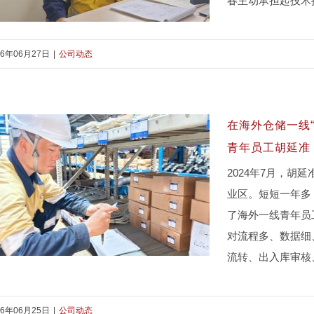
春主动承担起技术
26年06月27日
|
公司动态
南太平洋畔的青春答卷 ——记中冶瑞
木冶炼厂青年员工何春
在海外仓储一线
青年员工胡延准
2024年7月，
业区。短短一年多
了海外一线青年员
对流程多、数据细
流转、出入库审核
26年06月25日
|
公司动态