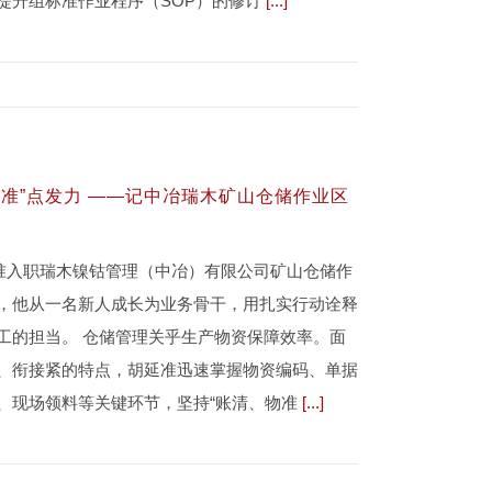
提升组标准作业程序（SOP）的修订
[...]
“准”点发力 ——记中冶瑞木矿山仓储作业区
胡延准入职瑞木镍钴管理（中冶）有限公司矿山仓储作
，他从一名新人成长为业务骨干，用扎实行动诠释
工的担当。 仓储管理关乎生产物资保障效率。面
、衔接紧的特点，胡延准迅速掌握物资编码、单据
、现场领料等关键环节，坚持“账清、物准
[...]