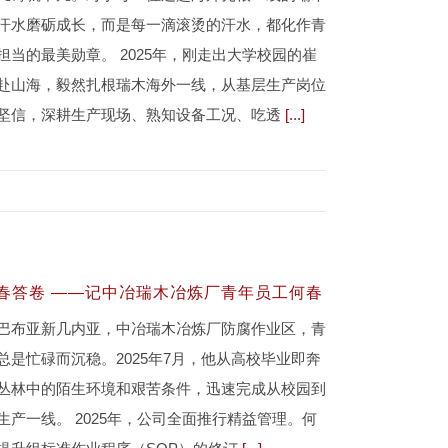
汗水磨砺成长，而是每一滴滚烫的汗水，都化作青
担当的最美勋章。 2025年，刚走出大学校园的崔
赴山海，毅然扎根瑞木海外一线，从基层生产岗位
坚信，深耕生产现场、熟知设备工况、吃透
[...]
春答卷 ——记中冶瑞木冶炼厂青年员工何春
巴布亚新几内亚，中冶瑞木冶炼厂防腐作业区，青
总是忙碌而沉稳。2025年7月，他从高校毕业即奔
丛林中的陌生环境和艰苦条件，迅速完成从校园到
生产一线。 2025年，公司全面推行精益管理。何