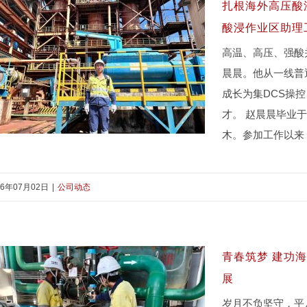
扎根海外高压酸
酸浸作业区助理
高温、高压、强酸
晨晨。他从一线普
成长为集DCS操
才。 赵晨晨毕业
木。参加工作以来
26年07月02日
|
公司动态
扎根海外高压酸浸一线的青年技术尖
兵 ——记中冶瑞木高压酸浸作业区助
理工程师赵晨晨
青春筑梦 建功
展
岁月不负坚守，平