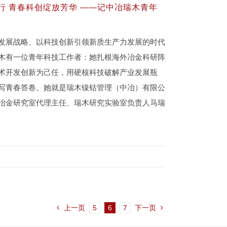
行 青春科创绽放芳华 ——记中冶瑞木青年
发展战略、以科技创新引领新质生产力发展的时代
木有一位青年科技工作者：她扎根海外冶金科研阵
术开发创新为己任，用硬核科技破解产业发展瓶
写青春答卷。她就是瑞木镍钴管理（中冶）有限公
冶金研究室代理主任、瑞木研究实验室负责人马瑞
上一页
5
6
7
下一页