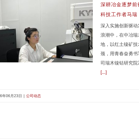
深耕冶金逐梦前
科技工作者马瑞
深入实施创新驱动
浪潮中，在中冶瑞
地，以红土镍矿技
颈，用青春奋勇书
司瑞木镍钴研究院
[...]
深耕冶金逐梦前行 青春科创绽放芳华
26年06月23日
|
公司动态
——记中冶瑞木青年科技工作者马瑞