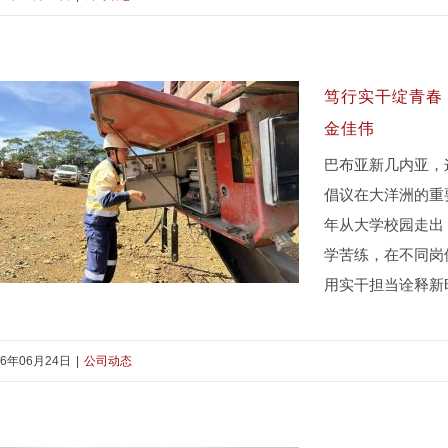
在海外仓储一线“准”点发力 ——记中
冶瑞木矿山仓储作业区青年员工胡延
准
笃行实干绽青春
金佳伟
巴布亚新几内亚，
倡议在大洋洲的重
年从大学校园走出
学苦练，在不同岗
用实干担当诠释新
26年06月24日
|
公司动态
笃行实干绽青春 多维成长显担当 ——
记中冶瑞木青年员工金佳伟