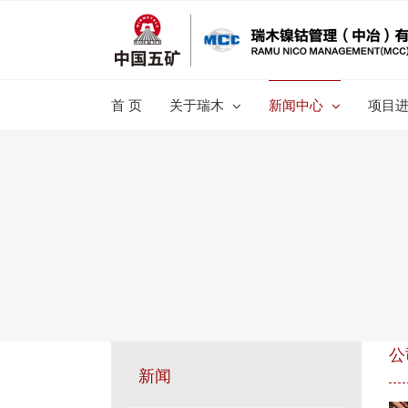
跳
过
内
容
首 页
关于瑞木
新闻中心
项目
公
新闻