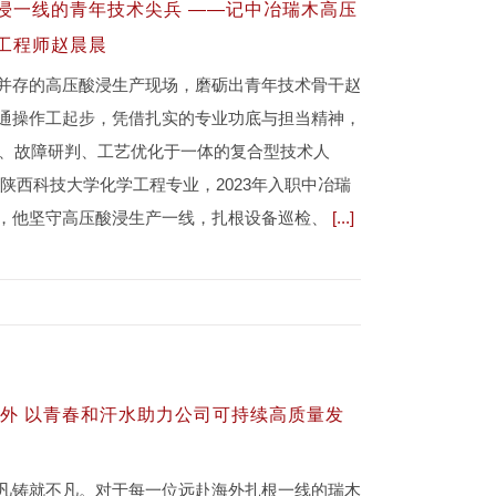
浸一线的青年技术尖兵 ——记中冶瑞木高压
工程师赵晨晨
并存的高压酸浸生产现场，磨砺出青年技术骨干赵
通操作工起步，凭借扎实的专业功底与担当精神，
控、故障研判、工艺优化于一体的复合型技术人
于陕西科技大学化学工程专业，2023年入职中冶瑞
，他坚守高压酸浸生产一线，扎根设备巡检、
[...]
海外 以青春和汗水助力公司可持续高质量发
凡铸就不凡。对于每一位远赴海外扎根一线的瑞木