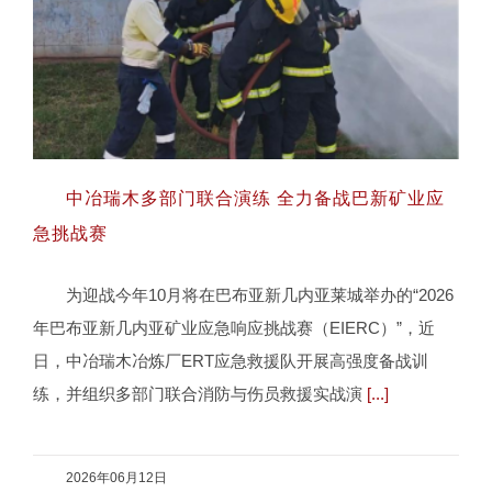
中冶瑞木多部门联合演练 全力备战巴新矿业应
急挑战赛
为迎战今年10月将在巴布亚新几内亚莱城举办的“2026
中冶瑞木多部门联合演练 全力备战巴新矿
年巴布亚新几内亚矿业应急响应挑战赛（EIERC）”，近
业应急挑战赛
日，中冶瑞木冶炼厂ERT应急救援队开展高强度备战训
练，并组织多部门联合消防与伤员救援实战演
[...]
2026年06月12日