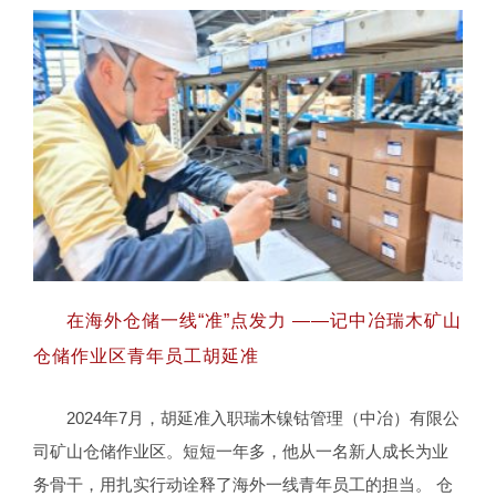
在海外仓储一线“准”点发力 ——记中冶瑞木矿山
仓储作业区青年员工胡延准
2024年7月，胡延准入职瑞木镍钴管理（中冶）有限公
在海外仓储一线“准”点发力 ——记中冶瑞
司矿山仓储作业区。短短一年多，他从一名新人成长为业
木矿山仓储作业区青年员工胡延准
务骨干，用扎实行动诠释了海外一线青年员工的担当。 仓