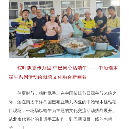
粽叶飘香传万里 中巴同心话端午 ——中冶瑞木
端午系列活动绘就跨文化融合新画卷
仲夏时节，粽叶飘香。在中国传统节日端午节来临之
粽叶飘香传万里 中巴同心话端午 ——中冶
际，远在南太平洋岛国巴布亚新几内亚的中冶瑞木镍钴项
瑞木端午系列活动绘就跨文化融合新画卷
目现场，一场场以端午为主题的文化交流活动热烈展开。
从北京代表处的非遗手工制作，到巴新项目一线的包粽
子、
[...]